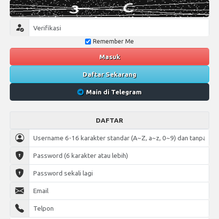
Remember Me
Masuk
Daftar Sekarang
Main di Telegram
DAFTAR