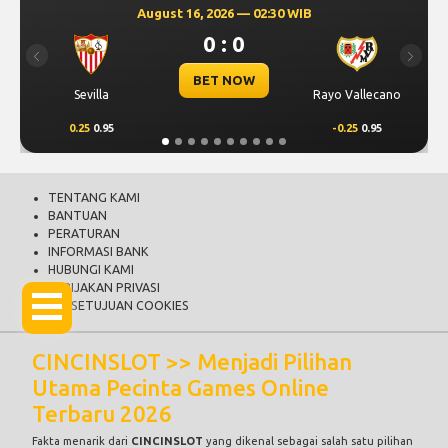
st 16, 2026 — 02:30 WIB
August 16,
0 : 0
Previous
Next
BET NOW
B
Rayo Vallecano
Alaves
-0.25
0.95
0.00
0.62
TENTANG KAMI
BANTUAN
PERATURAN
INFORMASI BANK
HUBUNGI KAMI
KEBIJAKAN PRIVASI
PERSETUJUAN COOKIES
CINCINSLOT >> Menjadi Pilihan
Utama Pecinta Games Online
Terbaru 2026
Fakta menarik dari
CINCINSLOT
yang dikenal sebagai salah satu pilihan